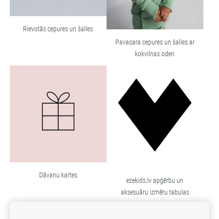
Rievotās cepures un šalles
Pavasara cepures un šalles ar
kokvilnas oderi
Dāvanu kartes
ezekids.lv apģērbu un
aksesuāru izmēru tabulas