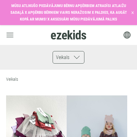
MŪSU ATLIKUŠO PIEDĀVĀJUMU BĒRNU APĢĒRBIEM ATRADĪSI ATLAIŽU
×
SADAĻĀ X APĢĒRBU BĒRNIEM VAIRS NERAŽOSIM X PALDIES, KA AUGĀT
KOPĀ AR MUMS! X AKSESUĀRI MŪSU PIEDĀVĀJUMĀ PALIKS
ezekids
Veikals
Veikals