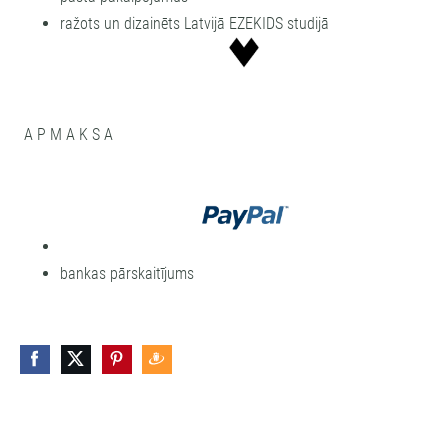
ražots un dizainēts Latvijā EZEKIDS studijā
A P M A K S A
bankas pārskaitījums