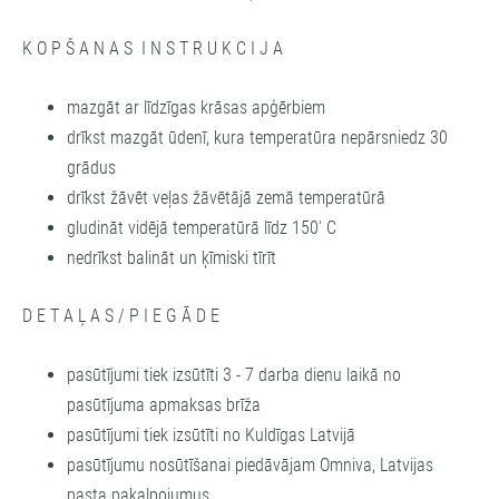
K O P Š A N A S I N S T R U K C I J A
mazgāt ar līdzīgas krāsas apģērbiem
drīkst mazgāt ūdenī, kura temperatūra nepārsniedz 30
grādus
drīkst žāvēt veļas žāvētājā zemā temperatūrā
gludināt vidējā temperatūrā līdz 150' C
nedrīkst balināt un ķīmiski tīrīt
D E T A Ļ A S / P I E G Ā D E
pasūtījumi tiek izsūtīti 3 - 7 darba dienu laikā no
pasūtījuma apmaksas brīža
pasūtījumi tiek izsūtīti no Kuldīgas Latvijā
pasūtījumu nosūtīšanai piedāvājam Omniva, Latvijas
pasta pakalpojumus