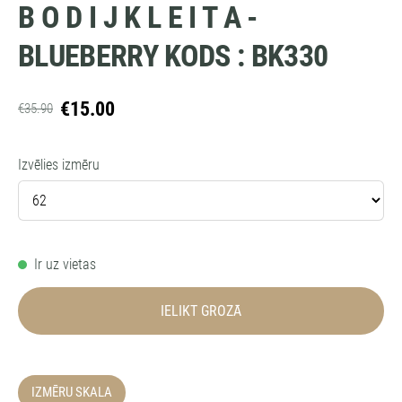
B O D I J K L E I T A -
BLUEBERRY KODS : BK330
€15.00
€35.90
Izvēlies izmēru
Ir uz vietas
IELIKT GROZĀ
IZMĒRU SKALA