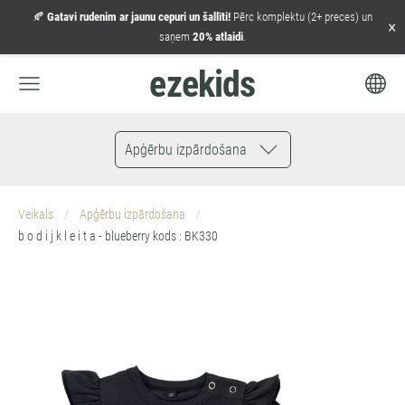
🍂
Gatavi rudenim ar jaunu cepuri un šallīti!
Pērc komplektu (2+ preces) un
×
saņem
20% atlaidi
.
ezekids
Apģērbu izpārdošana
Veikals
Apģērbu izpārdošana
b o d i j k l e i t a - blueberry kods : BK330