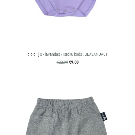
b o d i j s - lavandas / īsroku kods : BLAVANDA01
€22.90
€9.00