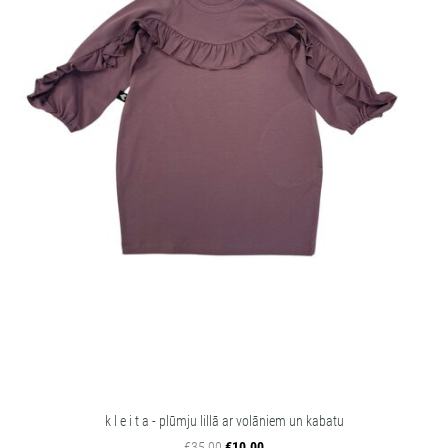
k l e i t a - plūmju lillā ar volāniem un kabatu
€35.00
€10.00