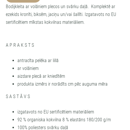
Bodijkleita ar volāniem plecos un svārku daļā. Komplektē ar
ezekids kronīti, biksēm, jaciņu un/vai šallīti. Izgatavots no EU
sertificētiem mīkstas kokvilnas materiāliem.
A P R A K S T S
antracīta pelēka ar lillā
ar volāniem
aizdare plecā ar kniedītēm
produkta izmērs ir norādīts cm pēc auguma mēra
S A S T Ā V S
izgatavots no EU sertificētiem materiāliem
92 % organiska kokvilna 8 % elastāns 180/200 g/m
100% poliesters svārku daļā