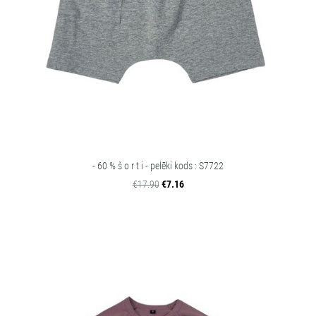
- 60 % š o r t i - pelēki kods : S7722
€17.90
€7.16