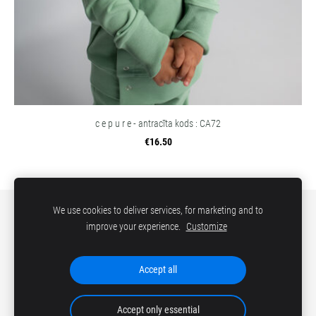
c e p u r e - antracīta kods : CA72
€16.50
We use cookies to deliver services, for marketing and to
VEIKALS
SĪKDATNES
improve your experience.
Customize
©ezekids 2018
Accept all
Accept only essential