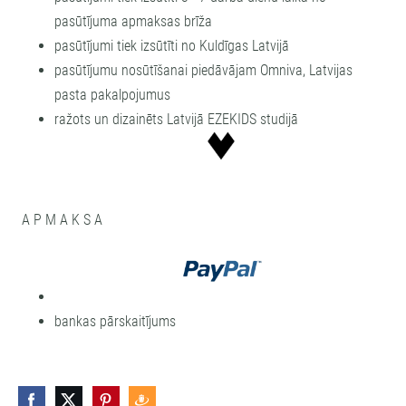
pasūtījuma apmaksas brīža
pasūtījumi tiek izsūtīti no Kuldīgas Latvijā
pasūtījumu nosūtīšanai piedāvājam Omniva, Latvijas
pasta pakalpojumus
ražots un dizainēts Latvijā EZEKIDS studijā
A P M A K S A
bankas pārskaitījums