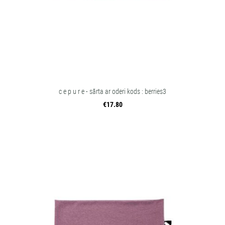
c e p u r e - sārta ar oderi kods : berries3
€17.80