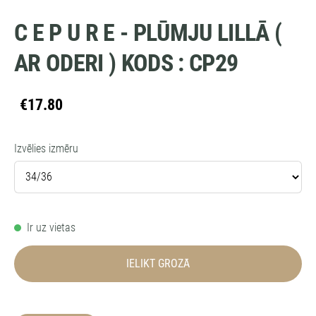
C E P U R E - PLŪMJU LILLĀ (
AR ODERI ) KODS : CP29
€17.80
Izvēlies izmēru
Ir uz vietas
IELIKT GROZĀ