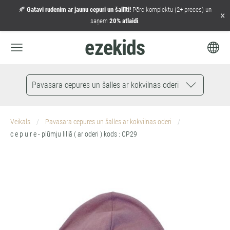
🍂
Gatavi rudenim ar jaunu cepuri un šallīti!
Pērc komplektu (2+ preces) un
×
saņem
20% atlaidi
.
ezekids
Pavasara cepures un šalles ar kokvilnas oderi
Veikals
Pavasara cepures un šalles ar kokvilnas oderi
c e p u r e - plūmju lillā ( ar oderi ) kods : CP29