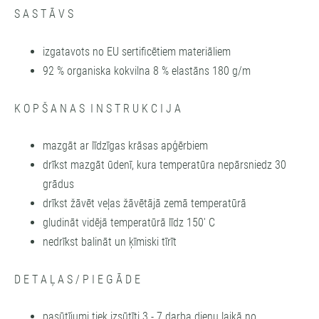
S A S T Ā V S
izgatavots no EU sertificētiem materiāliem
92 % organiska kokvilna 8 % elastāns 180 g/m
K O P Š A N A S I N S T R U K C I J A
mazgāt ar līdzīgas krāsas apģērbiem
drīkst mazgāt ūdenī, kura temperatūra nepārsniedz 30
grādus
drīkst žāvēt veļas žāvētājā zemā temperatūrā
gludināt vidējā temperatūrā līdz 150' C
nedrīkst balināt un ķīmiski tīrīt
D E T A Ļ A S / P I E G Ā D E
pasūtījumi tiek izsūtīti 3 - 7 darba dienu laikā no