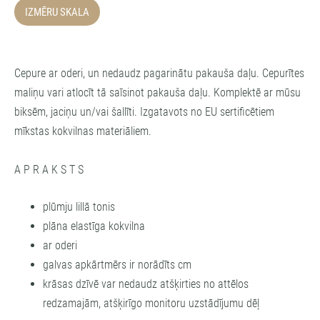
IZMĒRU SKALA
Cepure ar oderi, un nedaudz pagarinātu pakauša daļu. Cepurītes
maliņu vari atlocīt tā saīsinot pakauša daļu. Komplektē ar mūsu
biksēm, jaciņu un/vai šallīti. Izgatavots no EU sertificētiem
mīkstas kokvilnas materiāliem.
A P R A K S T S
plūmju lillā tonis
plāna elastīga kokvilna
ar oderi
galvas apkārtmērs ir norādīts cm
krāsas dzīvē var nedaudz atšķirties no attēlos
redzamajām, atšķirīgo monitoru uzstādījumu dēļ