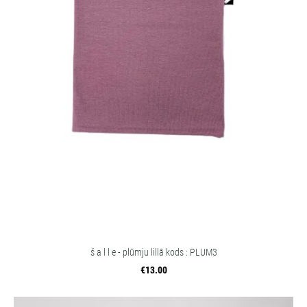
š a l l e - plūmju lillā kods : PLUM3
€13.00