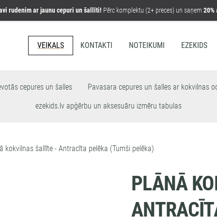
avi rudenim ar jaunu cepuri un šallīti!
Pērc komplektu (2+ preces) un saņem
20% 
VEIKALS
KONTAKTI
NOTEIKUMI
EZEKIDS
evotās cepures un šalles
Pavasara cepures un šalles ar kokvilnas od
ezekids.lv apģērbu un aksesuāru izmēru tabulas
ā kokvilnas šallīte - Antracīta pelēka (Tumši pelēka)
PLĀNĀ KOK
ANTRACĪT