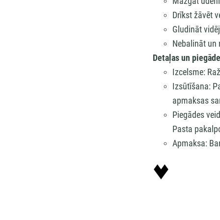
Mazgāt ūdenī
Drīkst žāvēt 
Gludināt vidē
Nebalināt un n
Detaļas un piegāde
Izcelsme: Raž
Izsūtīšana: Pa
apmaksas sa
Piegādes vei
Pasta pakalp
Apmaksa: Ban