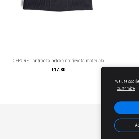
CEPURE - antracīta pelēka no rievota materiāla
€17.80
We use cookies
Customize
Ac