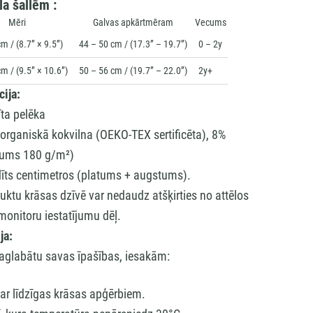
la šallēm :
Mēri
Galvas apkārtmēram
Vecums
m / (8.7” × 9.5”)
44 – 50 cm / (17.3” – 19.7”)
0 – 2y
m / (9.5” × 10.6”)
50 – 56 cm / (19.7” – 22.0”)
2y+
cija:
īta pelēka
organiskā kokvilna (OEKO-TEX sertificēta), 8%
īvums 180 g/m²)
īts centimetros (platums + augstums).
uktu krāsas dzīvē var nedaudz atšķirties no attēlos
onitoru iestatījumu dēļ.
ja:
i saglabātu savas īpašības, iesakām:
r līdzīgas krāsas apģērbiem.