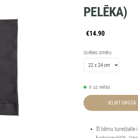
PELĒKA)
€14.90
Izvēlies izmēru
Ir uz vietas
IELIKT GROZĀ
Šī
bērnu tuneļšalle
i