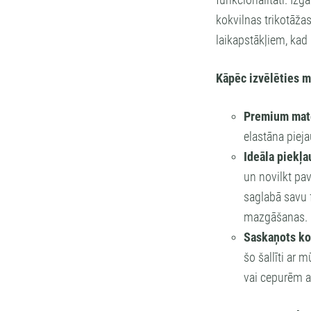
funkcionalitāti. Iz
kokvilnas trikotāža
laikapstākļiem, kad
Kāpēc izvēlēties m
Premium mate
elastāna pieja
Ideāla piekļa
un novilkt pav
saglabā savu 
mazgāšanas.
Saskaņots ko
šo šallīti ar 
vai cepurēm a