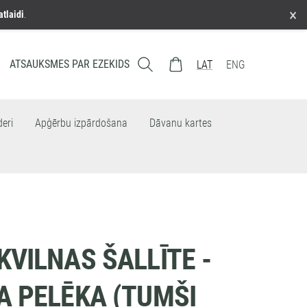
×
atlaidi
.
ATSAUKSMES PAR EZEKIDS
LAT
ENG
eri
Apģērbu izpārdošana
Dāvanu kartes
VILNAS ŠALLĪTE -
A PELĒKA (TUMŠI