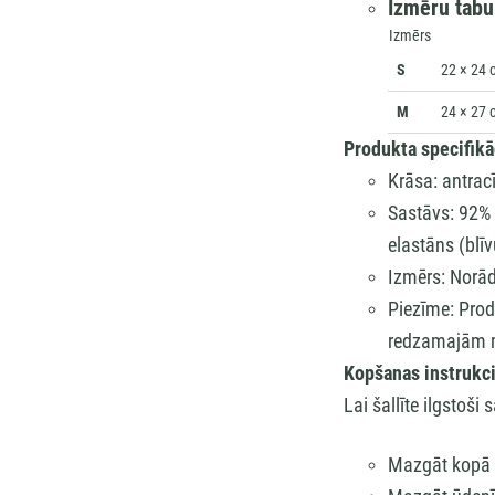
Izmēru tabu
Izmērs
S
22 × 24 c
M
24 × 27 c
Produkta specifikā
Krāsa: antrac
Sastāvs: 92% 
elastāns (bl
Izmērs: Norād
Piezīme: Prod
redzamajām m
Kopšanas instrukci
Lai šallīte ilgstoš
Mazgāt kopā a