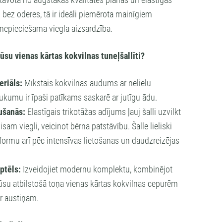
gatavota no augstākās kvalitātes
plānas un elastīgas
s bez oderes
, tā ir ideāli piemērota mainīgiem
 nepieciešama viegla aizsardzība.
ūsu vienas kārtas kokvilnas tuneļšallīti?
riāls:
Mīkstais kokvilnas audums ar nelielu
ukumu ir īpaši patīkams saskarē ar jutīgu ādu.
ušanās:
Elastīgais trikotāžas adījums ļauj šalli uzvilkt
isam viegli, veicinot bērna patstāvību. Šalle lieliski
formu arī pēc intensīvas lietošanas un daudzreizējas
ptēls:
Izveidojiet modernu komplektu, kombinējot
mūsu atbilstošā toņa vienas kārtas kokvilnas cepurēm
r austiņām.