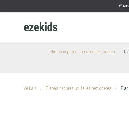
🍂
Gat
ezekids
Plānās cepures un šalles bez oderes
Ri
Veikals
Plānās cepures un šalles bez oderes
Plān