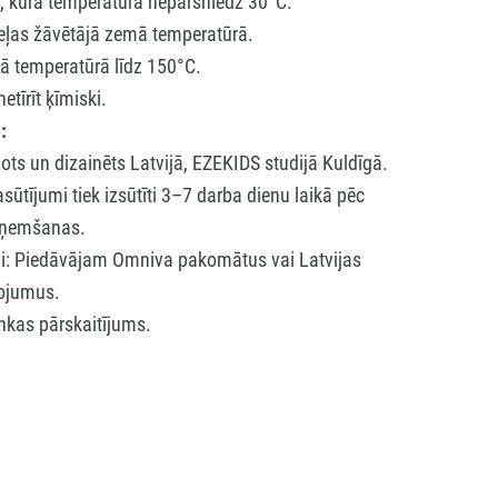
, kura temperatūra nepārsniedz 30°C.
veļas žāvētājā zemā temperatūrā.
jā temperatūrā līdz 150°C.
etīrīt ķīmiski.
:
ots un dizainēts Latvijā, EZEKIDS studijā Kuldīgā.
sūtījumi tiek izsūtīti 3–7 darba dienu laikā pēc
ņemšanas.
di: Piedāvājam Omniva pakomātus vai Latvijas
ojumus.
kas pārskaitījums.